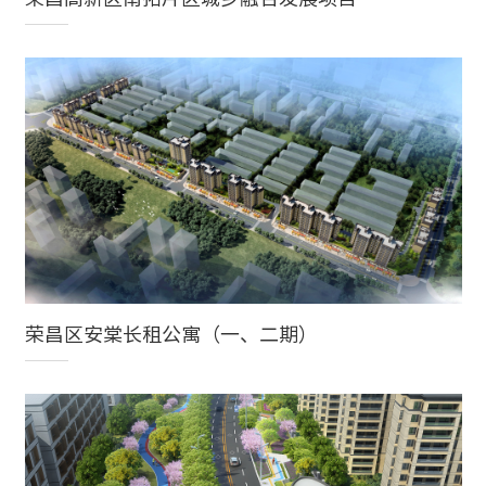
荣昌区安棠长租公寓（一、二期）