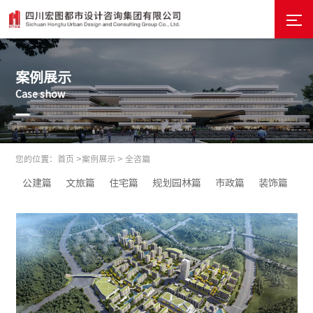
案例展示
Case show
您的位置：
首页 >
案例展示 >
全咨篇
公建篇
文旅篇
住宅篇
规划园林篇
市政篇
装饰篇
全